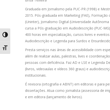
Brisa Teixeira
Graduada em Jornalismo pela PUC-PR (1998) e Mest
2015. Pós-graduada em Marketing (FAE), Formação 
(Uninter), Jornalismo Digital (Universidade Autônoma
cursa a Pós-graduação em Audiodescrição (PUC-MG)
400 horas em especialização, cursos livres e eventos 
Alternar Alto Contraste
Audiodescrição e Legenda para Surdos e Ensurdecido
Alternar Tamanho da Fonte
Presta serviços nas áreas de acessibilidade com espe
além de realizar aulas, palestras, lives e coordenaçã
pessoas com deficiência. Faz AD e LSE e Legenda Des
(livros, videoaulas e vídeos 360 graus) e audiodescriç
institucionais.
É revisora (ortografia e ABNT) em editoras e para pe
dissertações. Atua como jornalista (assessoria de im
e em editora (lançamento de livros).