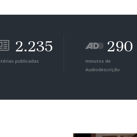
2.235
290
térias publicadas
minutos de
Audiodescrição