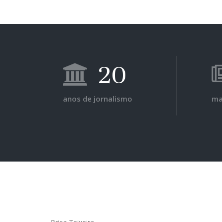
20
anos de jornalismo
ma