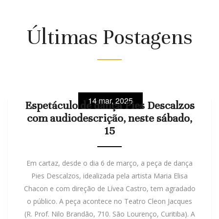
Últimas Postagens
14 mar, 2025
Espetáculo de dança Pies Descalzos
com audiodescrição, neste sábado,
15
Em cartaz, desde o dia 6 de março, a peça de dança
Pies Descalzos, idealizada pela artista Maria Elisa
Chacon e com direção de Lívea Castro, tem agradado
o público. A peça acontece no Teatro Cleon Jacques
(R. Prof. Nilo Brandão, 710. São Lourenço, Curitiba). A