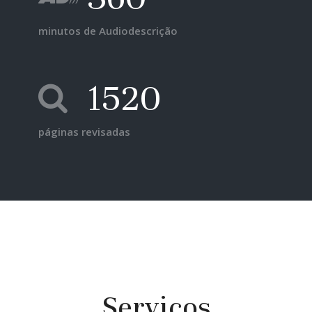
minutos de Audiodescrição
1520
páginas revisadas
Serviços