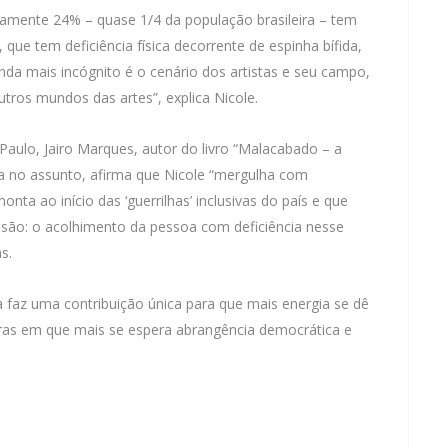
amente 24% – quase 1/4 da população brasileira – tem
que tem deficiência física decorrente de espinha bífida,
nda mais incógnito é o cenário dos artistas e seu campo,
ros mundos das artes”, explica Nicole.
 Paulo, Jairo Marques, autor do livro “Malacabado – a
sta no assunto, afirma que Nicole “mergulha com
ta ao início das ‘guerrilhas’ inclusivas do país e que
usão: o acolhimento da pessoa com deficiência nesse
s.
 faz uma contribuição única para que mais energia se dê
ras em que mais se espera abrangência democrática e