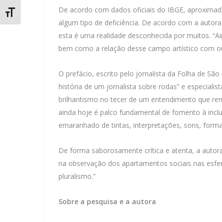
De acordo com dados oficiais do IBGE, aproximad
Alternar Tamanho da Fonte
algum tipo de deficiência. De acordo com a autora, 
esta é uma realidade desconhecida por muitos. “Ai
bem como a relação desse campo artístico com out
O prefácio, escrito pelo jornalista da Folha de São
história de um jornalista sobre rodas” e especiali
brilhantismo no tecer de um entendimento que remon
ainda hoje é palco fundamental de fomento à incl
emaranhado de tintas, interpretações, sons, forma
De forma saborosamente crítica e atenta, a autora
na observação dos apartamentos sociais nas esfe
pluralismo.”
Sobre a pesquisa e a autora