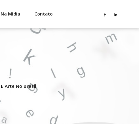
Na Mídia
Contato
E Arte No Brasil