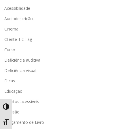
Acessibilidade
Audiodescrição
Cinema
Cliente Tic Tag
Curso
Deficiência auditiva
Deficiência visual
DIcas
Educação
Eventos acessíveis
Alternar Alto Contraste
inclusão
Lançamento de Livro
Alternar Tamanho da Fonte