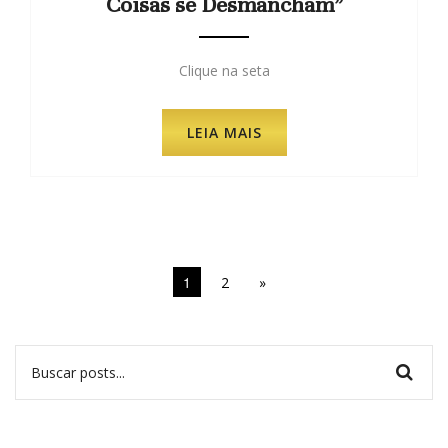
Coisas se Desmancham”
Clique na seta
LEIA MAIS
1
2
»