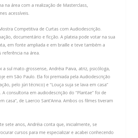
ha na área com a realização de Masterclass,
mes acessíveis.
ostra Competitiva de Curtas com Audiodescrição.
ação, documentário e ficção. A plateia pode votar na sua
nta, em fonte ampliada e em braille e teve também a
s referência na área.
a sul mato-grossense, Andréia Paiva, atriz, psicóloga,
hoje em São Paulo. Ela foi premiada pela Audiodescrição
ção, pelo júri técnico) e “Louça suja se lava em casa”
). A consultoria em audiodescrição do “Plantae” foi de
a em casa”, de Laercio Sant’Anna. Ambos os filmes tiveram
 sete anos, Andréia conta que, inicialmente, se
procurar cursos para me especializar e acabei conhecendo