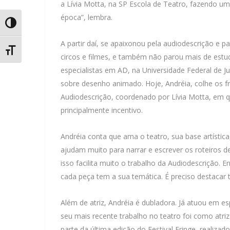
a Lívia Motta, na SP Escola de Teatro, fazendo um
época”, lembra.
Alternar Alto Contraste
A partir daí, se apaixonou pela audiodescrição e p
Alternar Tamanho da Fonte
circos e filmes, e também não parou mais de estud
especialistas em AD, na Universidade Federal de 
sobre desenho animado. Hoje, Andréia, colhe os fr
Audiodescrição, coordenado por Lívia Motta, em q
principalmente incentivo.
Andréia conta que ama o teatro, sua base artística
ajudam muito para narrar e escrever os roteiros de
isso facilita muito o trabalho da Audiodescrição.
cada peça tem a sua temática. É preciso destacar
Além de atriz, Andréia é dubladora. Já atuou em e
seu mais recente trabalho no teatro foi como atri
parte da última edição do Festival Fringe, realiza