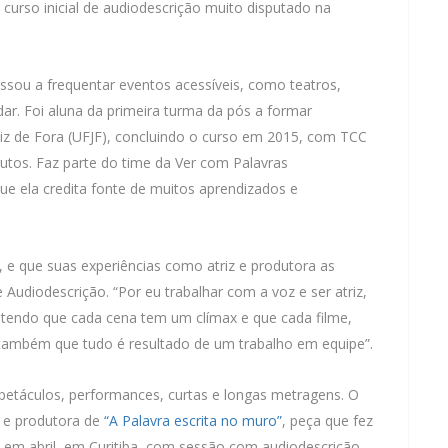
 curso inicial de audiodescrição muito disputado na
assou a frequentar eventos acessíveis, como teatros,
ar. Foi aluna da primeira turma da pós a formar
Juiz de Fora (UFJF), concluindo o curso em 2015, com TCC
utos. Faz parte do time da Ver com Palavras
ue ela credita fonte de muitos aprendizados e
, e que suas experiências como atriz e produtora as
 Audiodescrição. “Por eu trabalhar com a voz e ser atriz,
 Entendo que cada cena tem um clímax e que cada filme,
 também que tudo é resultado de um trabalho em equipe”.
spetáculos, performances, curtas e longas metragens. O
z e produtora de
“A Palavra escrita no muro”
, peça que fez
do em abril, em Curitiba, com sessão com audiodescrição,